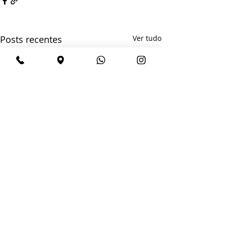
Posts recentes
Ver tudo
Unidade Hauer
(41)3278-2926
|
(41)3278-2872