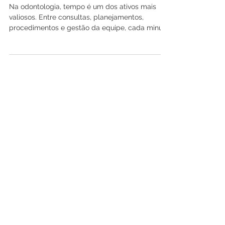
Ganhe mais tempo no consultório: como
uma parceria em radiologia otimiza sua
rotina clínica
Na odontologia, tempo é um dos ativos mais
valiosos. Entre consultas, planejamentos,
procedimentos e gestão da equipe, cada minuto
faz diferença para a produtividade do
consultório e para a experiência do paciente...