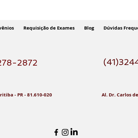
vênios
Requisição de Exames
Blog
Dúvidas Frequ
(41)324
278-2872
Tomografia
Qua
Computadorizada: A Chave
Radi
para um Planejamento
Desc
ritiba - PR - 81.610-020
Al. Dr. Carlos d
Perfeito de Implantes
Indi
Dentários