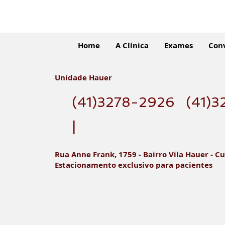
Home
A Clínica
Exames
Con
Unidade Hauer
(41)3278-2926
(41)3
Clínica Digilab: Sua
|
Parceira em Diagnósticos
Radiológicos Precisos
Rua Anne Frank, 1759 - Bairro Vila Hauer - Cu
Estacionamento exclusivo para pacientes