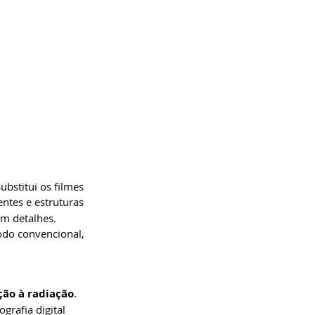
bstitui os filmes 
ntes e estruturas 
em detalhes.
odo convencional, 
ção à radiação
. 
grafia digital 