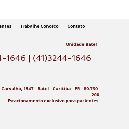
entes
Trabalhe Conosco
Contato
Unidade Batel
4-1646 | (41)3244-1646
ndo Fazer uma
ografia Odontológica?
ubra as Principais
e Carvalho, 1547 - Batel - Curitiba - PR - 80.730-
cações!
200
Estacionamento exclusivo para pacientes