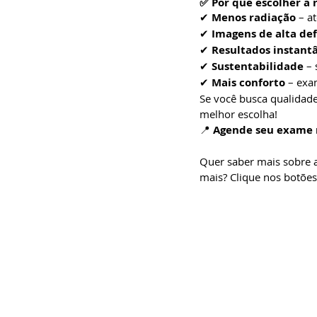
✅ 
Por que escolher a r
✔ 
Menos radiação
 – a
✔ 
Imagens de alta def
✔ 
Resultados instant
✔ 
Sustentabilidade
 –
✔ 
Mais conforto
 – exa
Se você busca qualidade,
melhor escolha!
📍 
Agende seu exame n
Quer saber mais sobre a 
mais? Clique nos botões