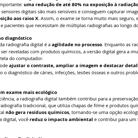
importante: 
uma redução de até 80% na exposição à radiaçã
 sensores digitais são mais sensíveis e conseguem capturar imag
ição aos raios X
. Assim, o exame se torna muito mais seguro, 
s e pacientes que necessitam de múltiplas radiografias ao longo d
no diagnóstico
a radiografia digital é a 
agilidade no processo
. Enquanto as rad
ser reveladas com produtos químicos, a versão digital gera a i
 tela do computador.
pode 
ajustar o contraste, ampliar a imagem e destacar detal
ndo o diagnóstico de cáries, infecções, lesões ósseas e outros pro
 um exame mais ecológico
ciência, a radiografia digital também contribui para a preservaçã
adiografia tradicional, que utiliza chapas de filme e produtos qu
al 
não gera resíduos químicos
, tornando-se uma opção ecolog
 digital, você 
reduz o impacto ambiental
 e contribui para um 