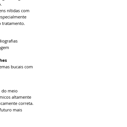
o
.
ens nítidas com 
especialmente 
o tratamento.
iografias 
magem 
hes 
blemas bucais com 
o do meio 
ímicos altamente 
icamente correta.
futuro mais 