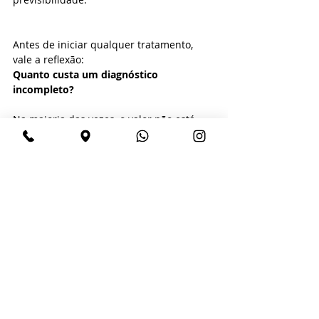
Antes de iniciar qualquer tratamento, 
vale a reflexão:
Quanto custa um diagnóstico 
incompleto?
Na maioria das vezes, o valor não está 
apenas no exame que deixou de ser 
solicitado, mas nos problemas que 
poderiam ter sido evitados.
Com exames de qualidade e um 
planejamento bem fundamentado, o 
dentista reduz riscos, melhora resultados 
e fortalece a confiança dos seus 
pacientes.
📍 Unidade Hauer: (41) 3278-2872
📍 Unidade Batel: (41) 3244-1646