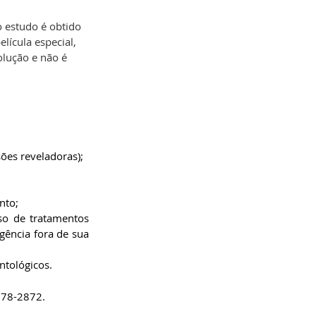
o estudo é obtido 
elícula especial, 
olução e não é 
ões reveladoras);
nto;
so de tratamentos 
ência fora de sua 
ntológicos.
278-2872.