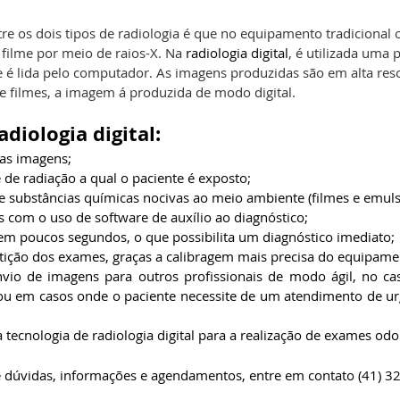
tre os dois tipos de radiologia é que no equipamento tradicional 
 filme por meio de raios-X. Na 
radiologia digital
, é utilizada uma p
ue é lida pelo computador. As imagens produzidas são em alta res
e filmes, a imagem á produzida de modo digital.
diologia digital:
as imagens;
de radiação a qual o paciente é exposto;
e substâncias químicas nocivas ao meio ambiente (filmes e emuls
s com o uso de software de auxílio ao diagnóstico;
m poucos segundos, o que possibilita um diagnóstico imediato;
tição dos exames, graças a calibragem mais precisa do equipame
nvio de imagens para outros profissionais de modo ágil, no ca
 ou em casos onde o paciente necessite de um atendimento de urg
 tecnologia de radiologia digital
para a realização de exames odo
e dúvidas, informações e agendamentos, entre em contato (41) 3