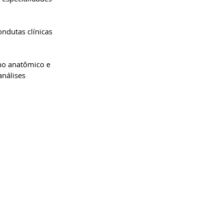
ndutas clínicas 
ho anatômico e 
nálises 