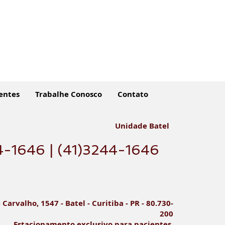
entes
Trabalhe Conosco
Contato
Unidade Batel
4-1646 | (41)3244-1646
icipe! Ação Solidária -
 Páscoa mais Doce
e Carvalho, 1547 - Batel - Curitiba - PR - 80.730-
200
Estacionamento exclusivo para pacientes