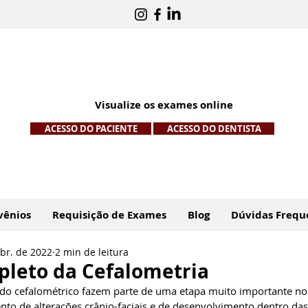
Visualize os exames online
ACESSO DO PACIENTE
ACESSO DO DENTISTA
vênios
Requisição de Exames
Blog
Dúvidas Frequ
abr. de 2022
2 min de leitura
pleto da Cefalometria
ado cefalométrico fazem parte de uma etapa muito importante no
nto de alterações crânio-faciais e de desenvolvimento dentro das