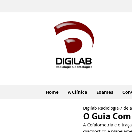
Home
A Clínica
Exames
Con
Digilab Radiologia
7 de 
O Guia Com
A Cefalometria e o traç
diagnóstico e planejame