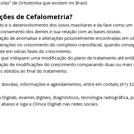
colas" de Ortodontia que existem no Brasil.
ações de Cefalometria?
nto e o desenvolvimento dos ossos maxiliares e da face como u
sicionamento dos dentes e sua relação com as bases ósseas.
icação de anomalias e alterações possivelmente encontradas em vá
lterações no crescimento do complexo craniofacial, quando conse
nte em várias fases do crescimento.
s que indiquem uma modificação do plano de tratamento até então
ização de modificações do crescimento comparando duas ou mais r
os obtidos ao final do tratamento.
e dúvidas, informações e agendamentos, entre em contato (41) 3
Digilab, exames digitais, diagnósticos, tecnologia radiográfica, p
abaixo e siga a Clínica Digilab nas redes sociais.