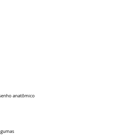
esenho anatômico 
lgumas 