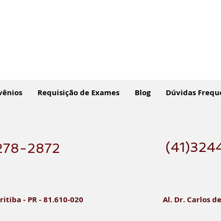
vênios
Requisição de Exames
Blog
Dúvidas Frequ
(41)324
278-2872
Escaneamento Intraoral:
Part
Moldagem Digital
Uma
ritiba - PR - 81.610-020
Al. Dr. Carlos d