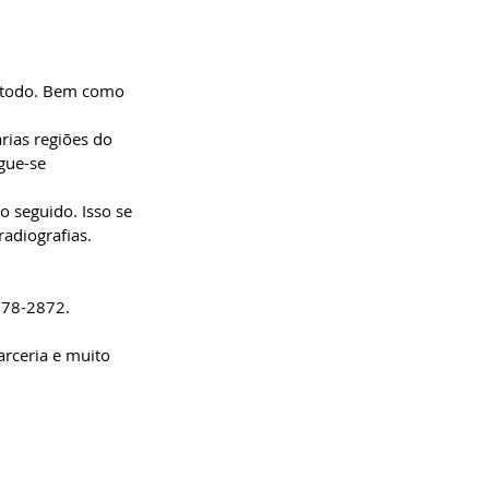
m todo. Bem como 
rias regiões do 
gue-se 
 seguido. Isso se 
adiografias.
278-2872.
arceria e muito 