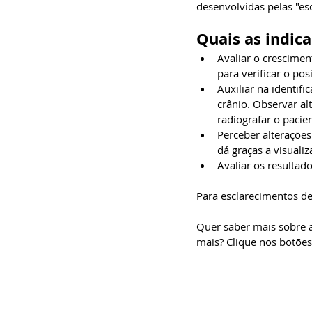
desenvolvidas pelas "es
Quais as indic
Avaliar o crescime
para verificar o po
Auxiliar na identif
crânio. Observar a
radiografar o pacie
Perceber alteraçõe
dá graças a visual
Avaliar os resultad
Para esclarecimentos d
Quer saber mais sobre a 
mais? Clique nos botões 