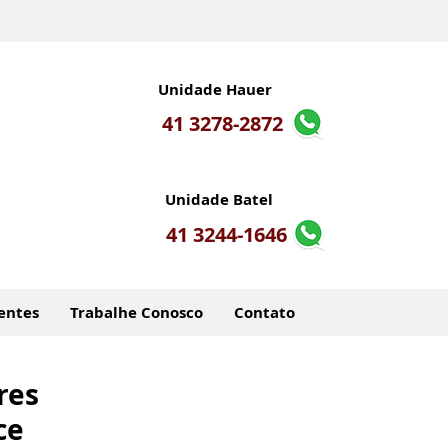
Unidade Hauer
41 3278-2872
Unidade Batel
41 3244-1646
entes
Trabalhe Conosco
Contato
res
ce