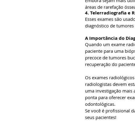
Embora sejam mais utili
áreas de rarefação ósse
4. Telerradiografia e 
Esses exames são usados 
diagnóstico de tumores 
A Importância do Dia
Quando um exame radiol
paciente para uma bióps
precoce de tumores buc
recuperação do paciente
Os exames radiológicos 
radiologistas devem est
uma investigação mais 
ponta para oferecer exa
odontológicas.
Se você é profissional 
seus pacientes!