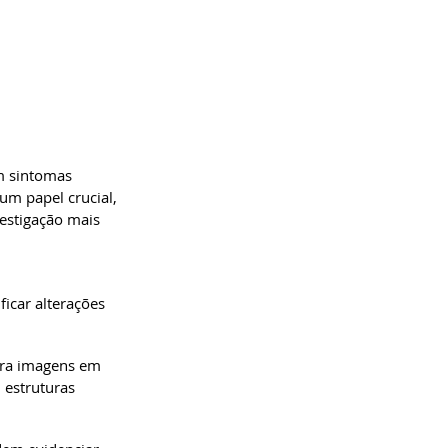
m sintomas 
um papel crucial, 
estigação mais 
icar alterações 
era imagens em 
 estruturas 