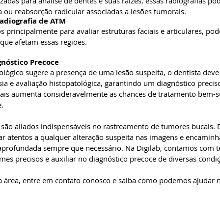
zadas para análise de dentes e suas raízes, essas radiografias po
a ou reabsorção radicular associadas a lesões tumorais.
Radiografia de ATM
principalmente para avaliar estruturas faciais e articulares, pod
que afetam essas regiões.
gnóstico Precoce
ógico sugere a presença de uma lesão suspeita, o dentista deve
ia e avaliação histopatológica, garantindo um diagnóstico preciso
ais aumenta consideravelmente as chances de tratamento bem-s
.
são aliados indispensáveis no rastreamento de tumores bucais. D
ar atentos a qualquer alteração suspeita nas imagens e encaminha
aprofundada sempre que necessário. Na Digilab, contamos com t
mes precisos e auxiliar no diagnóstico precoce de diversas condi
da área, entre em contato conosco e saiba como podemos ajudar 