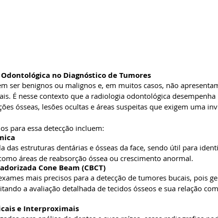
a Odontológica no Diagnóstico de Tumores
m ser benignos ou malignos e, em muitos casos, não apresenta
ciais. É nesse contexto que a radiologia odontológica desempenha 
ações ósseas, lesões ocultas e áreas suspeitas que exigem uma inv
os para essa detecção incluem:
mica
das estruturas dentárias e ósseas da face, sendo útil para identif
 como áreas de reabsorção óssea ou crescimento anormal.
tadorizada Cone Beam (CBCT)
exames mais precisos para a detecção de tumores bucais, pois g
litando a avaliação detalhada de tecidos ósseos e sua relação com
icais e Interproximais