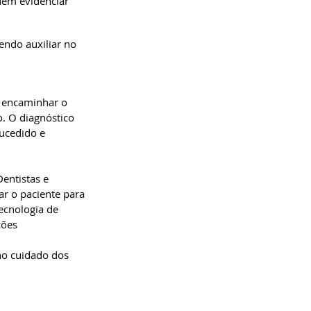
dem evidenciar 
endo auxiliar no 
 encaminhar o 
. O diagnóstico 
ucedido e 
entistas e 
r o paciente para 
ecnologia de 
ções 
no cuidado dos 