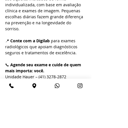
individualizada, com base em avaliação 
clínica e exames de imagem. Pequenas 
escolhas diárias fazem grande diferença 
na prevenção e na longevidade do 
sorriso.
📍 
Conte com a Digilab
 para exames 
radiológicos que apoiam diagnósticos 
seguros e tratamentos de excelência.
📞 
Agende seu exame e cuide de quem 
mais importa: você.
Unidade Hauer – (41) 3278-2872
Unidade Batel – (41) 3244-1646
Quer saber mais sobre a Digilab, exames 
digitais, diagnósticos, tecnologia 
radiográfica, parceria e muito mais? 
Clique nos botões abaixo para entrar em 
contato conosco.