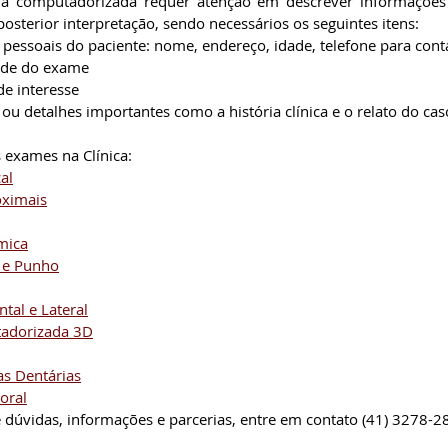
ia computadorizada requer atenção em descrever informações e
osterior interpretação, sendo necessários os seguintes itens:
s pessoais do paciente: nome, endereço, idade, telefone para cont
idade do exame
 de interesse
 ou detalhes importantes como a história clínica e o relato do cas
 exames na Clínica:
al
oximais
mica
 e Punho
ntal e Lateral
adorizada 3D
s Dentárias
oral
 dúvidas, informações e parcerias, entre em contato (41) 3278-2