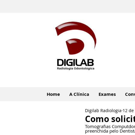
Home
A Clínica
Exames
Con
Digilab Radiologia
12 de
Como solic
Tomografias Computdori
preenchida pelo Dentist