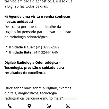
técnico
 em cada diagnóstico. E é isso que 
a Digilab faz todos os dias.
📲 
Agende uma visita e venha conhecer 
nossas unidades! 
Descubra por que cada detalhe da 
Digilab foi pensado para elevar o padrão 
da radiologia odontológica.
📍 
Unidade Hauer:
 (41) 3278-2872
📍 
Unidade Batel:
 (41) 3244-1646
Digilab Radiologia Odontológica – 
Tecnologia, precisão e cuidado para 
resultados de excelência.
Quer saber mais sobre a Digilab, exames 
digitais, diagnósticos, tecnologia 
radiográfica, parceria e muito mais? 
Clique nos botões abaixo para entrar em 
contato conosco.