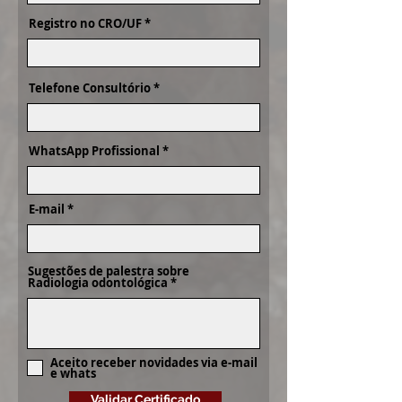
Registro no CRO/UF
Telefone Consultório
WhatsApp Profissional
E-mail
Sugestões de palestra sobre
Radiologia odontológica
Aceito receber novidades via e-mail
e whats
Validar Certificado