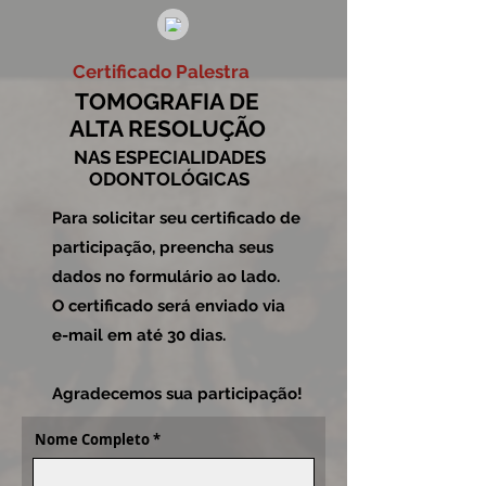
Certificado Palestra
TOMOGRAFIA DE
ALTA RESOLUÇÃO
NAS ESPECIALIDADES
ODONTOLÓGICAS
Para solicitar seu certificado de
participação, preencha seus
dados no formulário ao lado.
O certificado será enviado via
e-mail em até
30 dias.
Agradecemos sua participação!
Nome Completo